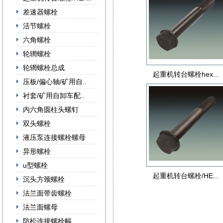
差速器螺栓
活节螺栓
六角螺栓
轮辋螺栓
轮辋螺栓总成
起重机转台螺栓hex...
压板/偏心轴/矿用自..
衬套/矿用自卸车配..
内六角圆柱头螺钉
双头螺栓
液压泵连接螺栓螺母
异形螺栓
u型螺栓
起重机转台螺栓/HE...
沉头方颈螺栓
法兰面带齿螺栓
法兰面螺母
防松连接螺栓幅