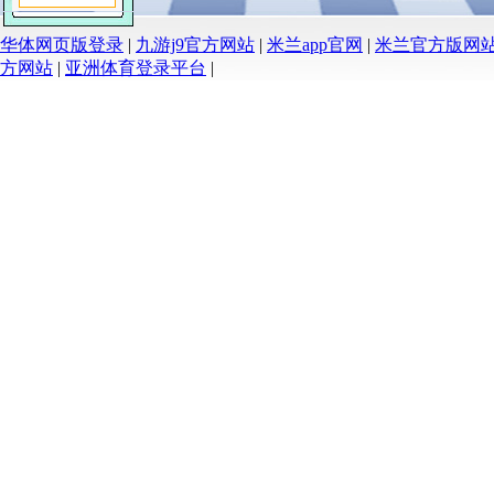
华体网页版登录
|
九游j9官方网站
|
米兰app官网
|
米兰官方版网
方网站
|
亚洲体育登录平台
|